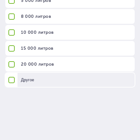
Минимальная партия 20 000 руб. с НДС
Склады в городах Москва, Ростов-на-Дону, Краснодар,
Санкт-Петербург
+7(499) 110-01-28
INFO@STALEPLAST.RU
Каталог
0
Емкости для воды и топлива
По литражу
8 000 литров
Жироуловитель
промышленный на 8500 литров арт. MLT Z 8500 (17 литров\сек)