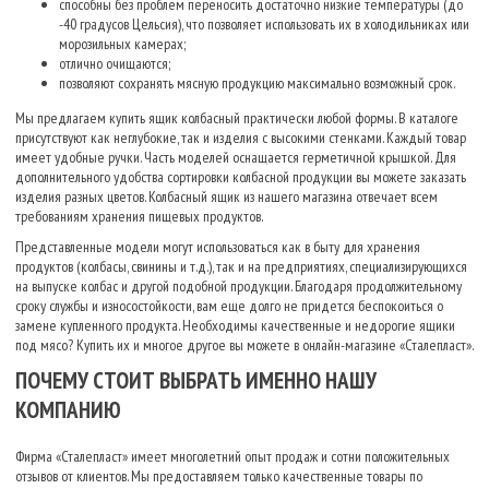
способны без проблем переносить достаточно низкие температуры (до
-40 градусов Цельсия), что позволяет использовать их в холодильниках или
морозильных камерах;
отлично очищаются;
позволяют сохранять мясную продукцию максимально возможный срок.
Мы предлагаем купить ящик колбасный практически любой формы. В каталоге
присутствуют как неглубокие, так и изделия с высокими стенками. Каждый товар
имеет удобные ручки. Часть моделей оснащается герметичной крышкой. Для
дополнительного удобства сортировки колбасной продукции вы можете заказать
изделия разных цветов. Колбасный ящик из нашего магазина отвечает всем
требованиям хранения пищевых продуктов.
Представленные модели могут использоваться как в быту для хранения
продуктов (колбасы, свинины и т.д.), так и на предприятиях, специализирующихся
на выпуске колбас и другой подобной продукции. Благодаря продолжительному
сроку службы и износостойкости, вам еще долго не придется беспокоиться о
замене купленного продукта. Необходимы качественные и недорогие ящики
под мясо? Купить их и многое другое вы можете в онлайн-магазине «Сталепласт».
ПОЧЕМУ СТОИТ ВЫБРАТЬ ИМЕННО НАШУ
КОМПАНИЮ
Фирма «Сталепласт» имеет многолетний опыт продаж и сотни положительных
отзывов от клиентов. Мы предоставляем только качественные товары по