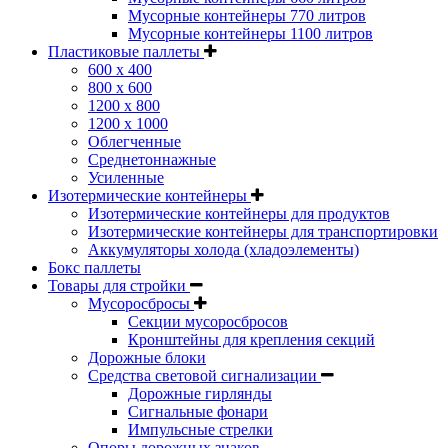
Мусорные контейнеры 770 литров
Мусорные контейнеры 1100 литров
Пластиковые паллеты
600 х 400
800 х 600
1200 х 800
1200 х 1000
Облегченные
Среднетоннажные
Усиленные
Изотермические контейнеры
Изотермические контейнеры для продуктов
Изотермические контейнеры для транспортировки
Аккумуляторы холода (хладоэлементы)
Бокс паллеты
Товары для стройки
Мусоросбросы
Секции мусоросбросов
Кронштейны для крепления секций
Дорожные блоки
Средства световой сигнализации
Дорожные гирлянды
Сигнальные фонари
Импульсные стрелки
Опоры дорожных знаков