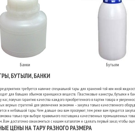
Банки
Бутыли
РЫ, БУТЫЛИ, БАНКИ
редприятиях требуется наличие специальной тары для хранений той или иной жидкост
ходят для больших объемов хранящихся веществ. Пластиковые канистры, бутылки и б
у нас, получая гарантию качества каждого приобретенного в партии товара и уверенност
ых верных стратегий для увеличения экономии – закупка только качественного оборуд
ется и небольшой тары. Чем дольше она вам прослужит, тем реже вам придется закупа
озможна только при выборе правильного поставщика качественных промышленных товар
. Вам достаточно ознакомиться с нашим каталогом и сделать первый заказ, чтобы оце
ЫЕ ЦЕНЫ НА ТАРУ РАЗНОГО РАЗМЕРА