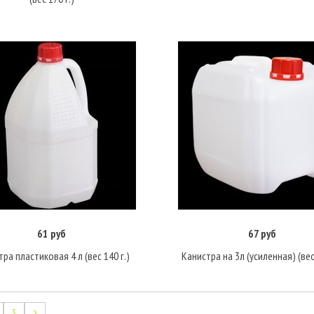
61 руб
67 руб
Подробнее
Подробнее
ра пластиковая 4 л (вес 140 г.)
Канистра на 3л (усиленная) (вес 
3