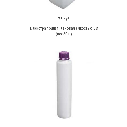
35 руб
Подробнее
л
Канистра полиэтиленовая емкостью 1 л
(вес 60 г.)