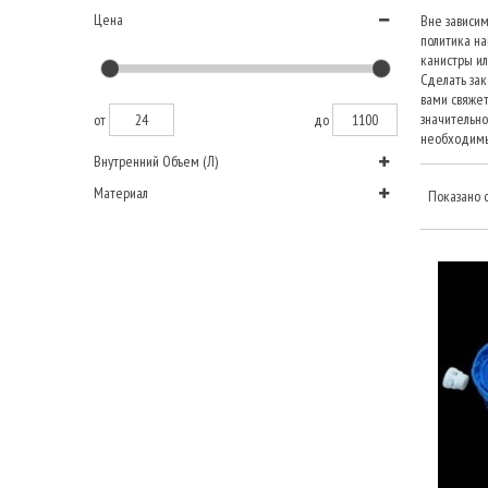
Цена
Вне зависим
политика на
канистры ил
Сделать зак
вами свяжет
значительно
от
до
необходимы
Внутренний Объем (л)
Материал
Показано с