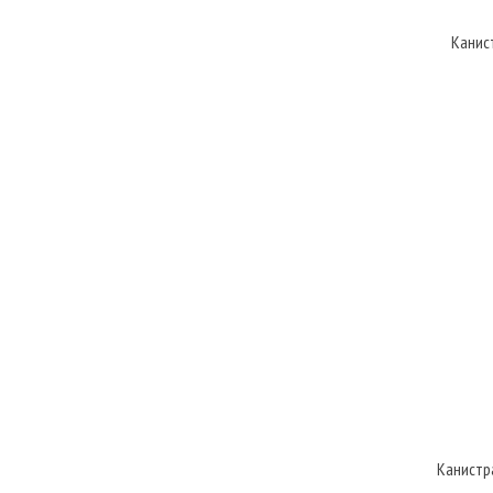
Канист
Канистр