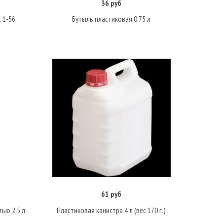
36 руб
В корзину
. 1-56
Бутыль пластиковая 0,75 л
61 руб
Подробнее
ью 2,5 л
Пластиковая канистра 4 л (вес 170 г.)