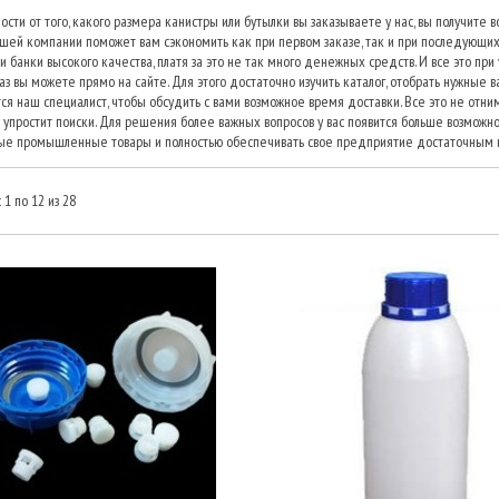
ости от того, какого размера канистры или бутылки вы заказываете у нас, вы получите
шей компании поможет вам сэкономить как при первом заказе, так и при последующих.
и банки высокого качества, платя за это не так много денежных средств. И все это при
аз вы можете прямо на сайте. Для этого достаточно изучить каталог, отобрать нужные 
ся наш специалист, чтобы обсудить с вами возможное время доставки. Все это не отни
 упростит поиски. Для решения более важных вопросов у вас появится больше возможно
е промышленные товары и полностью обеспечивать свое предприятие достаточным к
 1 по 12 из 28