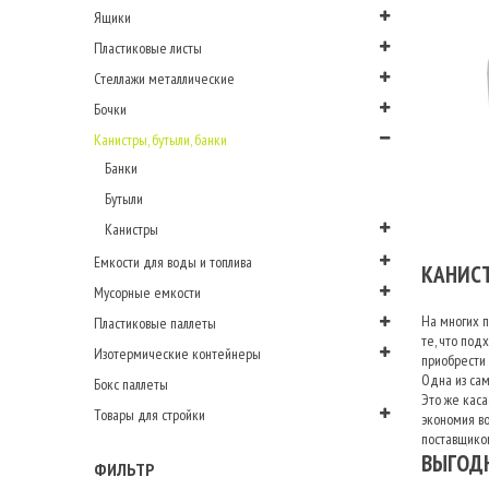
Ящики
Пластиковые листы
Стеллажи металлические
Бочки
Канистры, бутыли, банки
Банки
Бутыли
Канистры
Емкости для воды и топлива
КАНИСТ
Мусорные емкости
На многих п
Пластиковые паллеты
те, что под
Изотермические контейнеры
приобрести 
Одна из сам
Бокс паллеты
Это же каса
Товары для стройки
экономия в
поставщиком
ВЫГОДН
ФИЛЬТР