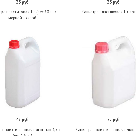
35 руб
35 руб
В корзину
Подробнее
ра пластиковая 1 л (вес 60 г.) с
Канистра пластиковая 1 л арт
мерной шкалой
42 руб
52 руб
Подробнее
Подробнее
а полиэтиленовая емкостью 4,5 л
Канистра полиэтиленовая емкост
(вес 170 г.)