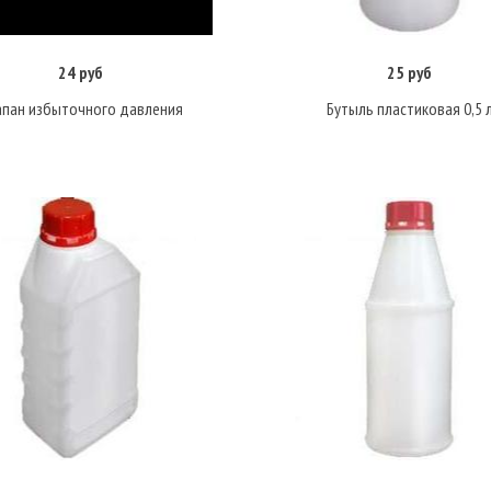
24 руб
25 руб
В корзину
Подробнее
апан избыточного давления
Бутыль пластиковая 0,5 