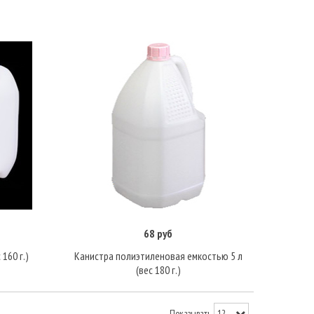
68 руб
Подробнее
160 г.)
Канистра полиэтиленовая емкостью 5 л
(вес 180 г.)
Показывать