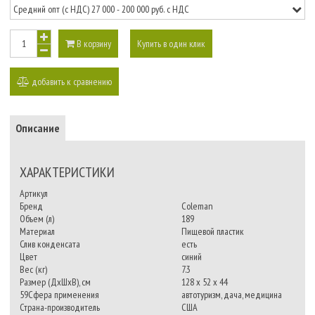
В корзину
Купить в один клик
добавить к сравнению
Описание
ХАРАКТЕРИСТИКИ
Артикул
Бренд
Coleman
Объем (л)
189
Материал
Пищевой пластик
Слив конденсата
есть
Цвет
синий
Вес (кг)
7.3
Размер (ДхШхВ), см
128 х 52 х 44
59Сфера применения
автотуризм, дача, медицина
Страна-производитель
США