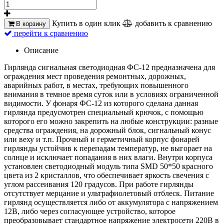
Купить в один клик
добавить к сравнению
В корзину
перейти к сравнению
Описание
Гирлянда сигнальная светодиодная ФС-12 предназначена для
ограждения мест проведения ремонтных, дорожных,
аварийных работ, в местах, требующих повышенного
внимания в темное время суток или в условиях ограниченной
видимости. У фонаря ФС-12 из которого сделана данная
гирлянда предусмотрен специальный крючок, с помощью
которого его можно закрепить на любые конструкции: разные
средства ограждения, на дорожный блок, сигнальный конус
или веху и т.п. Прочный и герметичный корпус фонарей
гирлянды устойчив к перепадам температур, не выгорает на
солнце и исключает попадания в них влаги. Внутри корпуса
установлен светодиодный модуль типа SMD 50*50 красного
цвета из 2 кристаллов, что обеспечивает яркость свечения с
углом рассеивания 120 градусов. При работе гирлянды
отсутствует мерцание и ультрафиолетовый отблеск. Питание
гирлянд осуществляется либо от аккумулятора с напряжением
12В, либо через согласующее устройство, которое
преобразовывает стандартное напряжение электросети 220В в