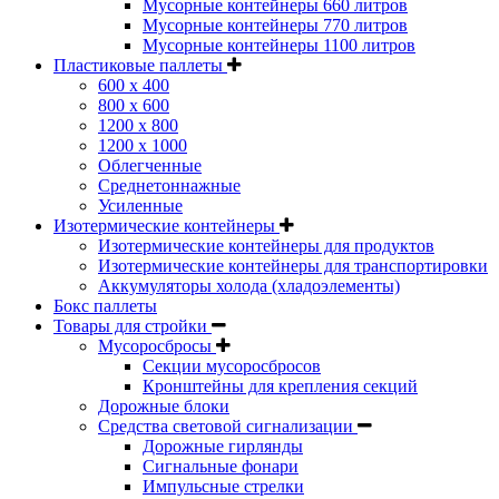
Мусорные контейнеры 660 литров
Мусорные контейнеры 770 литров
Мусорные контейнеры 1100 литров
Пластиковые паллеты
600 х 400
800 х 600
1200 х 800
1200 х 1000
Облегченные
Среднетоннажные
Усиленные
Изотермические контейнеры
Изотермические контейнеры для продуктов
Изотермические контейнеры для транспортировки
Аккумуляторы холода (хладоэлементы)
Бокс паллеты
Товары для стройки
Мусоросбросы
Секции мусоросбросов
Кронштейны для крепления секций
Дорожные блоки
Средства световой сигнализации
Дорожные гирлянды
Сигнальные фонари
Импульсные стрелки