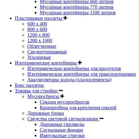
Мусорные контейнеры 660 литров
Мусорные контейнеры 770 литров
Мусорные контейнеры 1100 литров
Пластиковые паллеты
600 х 400
800 х 600
1200 х 800
1200 х 1000
Облегченные
Среднетоннажные
Усиленные
Изотермические контейнеры
Изотермические контейнеры для продуктов
Изотермические контейнеры для транспортировки
Аккумуляторы холода (хладоэлементы)
Бокс паллеты
Товары для стройки
Мусоросбросы
Секции мусоросбросов
Кронштейны для крепления секций
Дорожные блоки
Средства световой сигнализации
Дорожные гирлянды
Сигнальные фонари
Импульсные стрелки