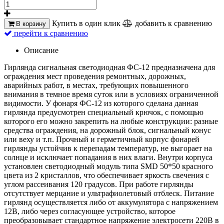
Купить в один клик
добавить к сравнению
В корзину
перейти к сравнению
Описание
Гирлянда сигнальная светодиодная ФС-12 предназначена для
ограждения мест проведения ремонтных, дорожных,
аварийных работ, в местах, требующих повышенного
внимания в темное время суток или в условиях ограниченной
видимости. У фонаря ФС-12 из которого сделана данная
гирлянда предусмотрен специальный крючок, с помощью
которого его можно закрепить на любые конструкции: разные
средства ограждения, на дорожный блок, сигнальный конус
или веху и т.п. Прочный и герметичный корпус фонарей
гирлянды устойчив к перепадам температур, не выгорает на
солнце и исключает попадания в них влаги. Внутри корпуса
установлен светодиодный модуль типа SMD 50*50 красного
цвета из 2 кристаллов, что обеспечивает яркость свечения с
углом рассеивания 120 градусов. При работе гирлянды
отсутствует мерцание и ультрафиолетовый отблеск. Питание
гирлянд осуществляется либо от аккумулятора с напряжением
12В, либо через согласующее устройство, которое
преобразовывает стандартное напряжение электросети 220В в