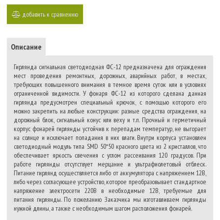
добавить к сравнению
Описание
Гирлянда сигнальная светодиодная ФС-12 предназначена для ограждения
мест проведения ремонтных, дорожных, аварийных работ, в местах,
требующих повышенного внимания в темное время суток или в условиях
ограниченной видимости. У фонаря ФС-12 из которого сделана данная
гирлянда предусмотрен специальный крючок, с помощью которого его
можно закрепить на любые конструкции: разные средства ограждения, на
дорожный блок, сигнальный конус или веху и т.п. Прочный и герметичный
корпус фонарей гирлянды устойчив к перепадам температур, не выгорает
на солнце и исключает попадания в них влаги. Внутри корпуса установлен
светодиодный модуль типа SMD 50*50 красного цвета из 2 кристаллов, что
обеспечивает яркость свечения с углом рассеивания 120 градусов. При
работе гирлянды отсутствует мерцание и ультрафиолетовый отблеск.
Питание гирлянд осуществляется либо от аккумулятора с напряжением 12В,
либо через согласующее устройство, которое преобразовывает стандартное
напряжение электросети 220В в необходимые 12В, требуемые для
питания гирлянды. По пожеланию Заказчика мы изготавливаем гирлянды
нужной длины, а также с необходимым шагом расположения фонарей.