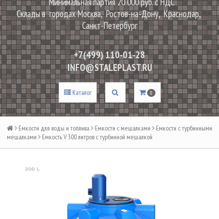
Минимальная партия 20 000 руб. с НДС
Склады в городах Москва, Ростов-на-Дону, Краснодар,
Санкт-Петербург
+7(499) 110-01-28
INFO@STALEPLAST.RU
Каталог
0
Емкости для воды и топлива
Емкости с мешалками
Емкости с турбинными
мешалками
Емкость V 300 литров с турбинной мешалкой