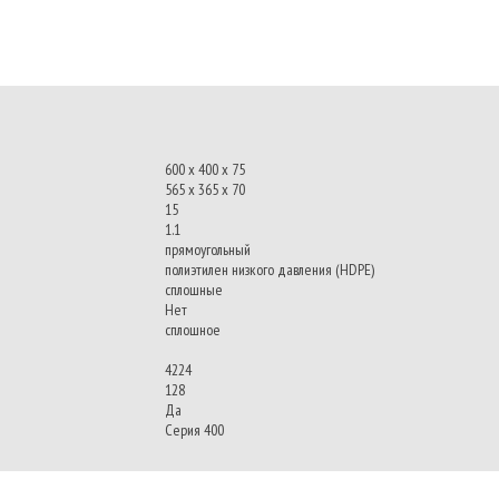
600 x 400 x 75
565 x 365 x 70
15
1.1
прямоугольный
полиэтилен низкого давления (HDPE)
сплошные
Нет
сплошное
4224
128
Да
Серия 400