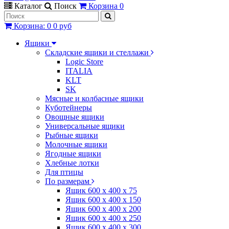
Каталог
Поиск
Корзина
0
Корзина
:
0
0 руб
Ящики
Складские ящики и стеллажи
Logic Store
ITALIA
KLT
SK
Мясные и колбасные ящики
Куботейнеры
Овощные ящики
Универсальные ящики
Рыбные ящики
Молочные ящики
Ягодные ящики
Хлебные лотки
Для птицы
По размерам
Ящик 600 х 400 х 75
Ящик 600 х 400 х 150
Ящик 600 х 400 х 200
Ящик 600 х 400 х 250
Ящик 600 х 400 х 300