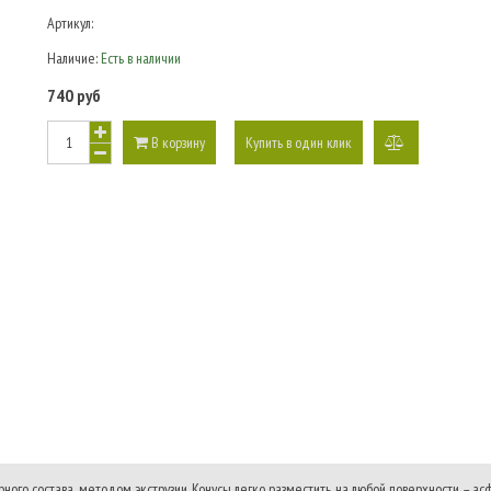
Артикул:
Наличие:
Есть в наличии
740 руб
В корзину
Купить в один клик
добавить
к
сравнению
го состава, методом экструзии. Конусы легко разместить на любой поверхности – асфал