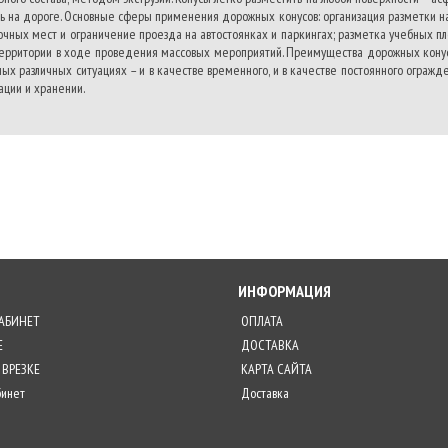
ь на дороге. Основные сферы применения дорожных конусов: организация разметки н
очных мест и ограничение проезда на автостоянках и паркингах; разметка учебных пл
ерритории в ходе проведения массовых мероприятий. Преимущества дорожных конусо
амых различных ситуациях – и в качестве временного, и в качестве постоянного огражд
ации и хранении.
ИНФОРМАЦИЯ
АБИНЕТ
ОПЛАТА
Е
ДОСТАВКА
 ВРЕЗКЕ
КАРТА САЙТА
бинет
Доставка