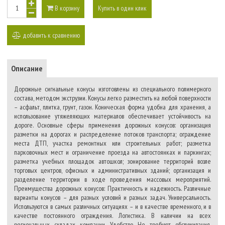
В корзину
Купить в один клик
добавить к сравнению
Описание
Дорожные сигнальные конусы изготовлены из специального полимерного
состава, методом экструзии. Конусы легко разместить на любой поверхности
– асфальт, плитка, грунт, газон. Коническая форма удобна для хранения, а
использование утяжеляющих материалов обеспечивает устойчивость на
дороге. Основные сферы применения дорожных конусов: организация
разметки на дорогах и распределение потоков транспорта; ограждение
места ДТП, участка ремонтных или строительных работ; разметка
парковочных мест и ограничение проезда на автостоянках и паркингах;
разметка учебных площадок автошкол; зонирование территорий возле
торговых центров, офисных и административных зданий; организация и
разделение территории в ходе проведения массовых мероприятий.
Преимущества дорожных конусов: Практичность и надежность. Различные
варианты конусов – для разных условий и разных задач. Универсальность.
Используются в самых различных ситуациях – и в качестве временного, и в
качестве постоянного ограждения. Логистика. В наличии на всех
региональных складах компании. Удобство. Не требуют обслуживания,