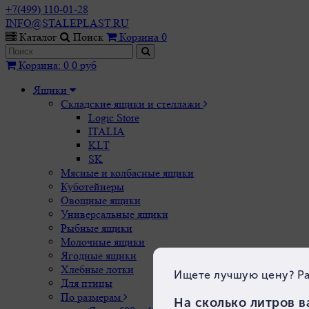
+7(499) 110-01-28
INFO@STALEPLAST.RU
Каталог
Поиск
Корзина
0
Корзина
:
0
0 руб
Ящики
Складские ящики и стеллажи
Logic Store
ITALIA
KLT
SK
Мясные и колбасные ящики
Куботейнеры
Овощные ящики
Универсальные ящики
Рыбные ящики
Молочные ящики
Ягодные ящики
Хлебные лотки
Для птицы
По размерам