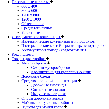
Пластиковые паллеты
600 х 400
800 х 600
1200 х 800
1200 х 1000
Облегченные
Среднетоннажные
Усиленные
Изотермические контейнеры
Изотермические контейнеры для продуктов
Изотермические контейнеры для транспортировки
Аккумуляторы холода (хладоэлементы)
Бокс паллеты
Товары для стройки
Мусоросбросы
Секции мусоросбросов
Кронштейны для крепления секций
Дорожные блоки
Средства световой сигнализации
Дорожные гирлянды
Сигнальные фонари
Импульсные стрелки
Опоры дорожных знаков
Мобильные туалетные кабины
Пункты для мойки колес