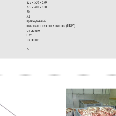
825 x 500 x 190
775 x 410 x 180
60
3.2
прямоугольный
полиэтилен низкого давления (HDPE)
сплошные
Нет
сплошное
22