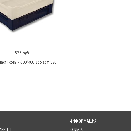
525 руб
Подробнее
ластиковый 600*400*135 арт. 120
ИНФОРМАЦИЯ
АБИНЕТ
ОПЛАТА