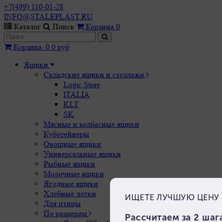
+7(499) 110-01-28
INFO@STALEPLAST.RU
Каталог
Поиск
Корзина
0
Корзина
:
0
0 руб
Ящики
Складские ящики и стеллажи
Logic Store
ITALIA
KLT
SK
Мясные и колбасные ящики
Куботейнеры
Овощные ящики
Универсальные ящики
Рыбные ящики
Молочные ящики
Ягодные ящики
Хлебные лотки
Для птицы
По размерам