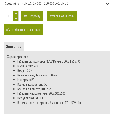
В корзину
Купить в один клик
добавить к сравнению
Описание
Характеристики
Габаритные размеры (Д*Ш*В), мм:
300 x 155 x 90
Глубина, мм:
300
Вес, кг:
0.28
Внешний вид:
Глубиной 300 мм
Материал:
PP
Кол-во в коробе, шт.:
58
Кол-во на паллете, шт.:
464
Габариты упаковки, мм.:
800х600х500
Вес упаковки, кг.:
147.9
В комплекте поперечный делитель TD 1509 - 1шт.