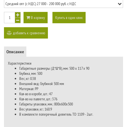
В корзину
Купить в один клик
добавить к сравнению
Описание
Характеристики
Габаритные размеры (Д*Ш*В), мм:
500 x 117 x 90
Глубина, мм:
500
Вес, кг:
0.38
Внешний вид:
Глубиной 500 мм
Материал:
PP
Кол-во в коробе, шт.:
47
Кол-во на паллете, шт.:
376
Габариты упаковки, мм.:
800х600х500
Вес упаковки, кг.:
160.9
В комплекте поперечный делитель TD 1109 - 2шт.