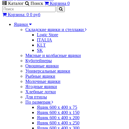
Каталог
Поиск
Корзина
0
Корзина
:
0
0 руб
Ящики
Складские ящики и стеллажи
Logic Store
ITALIA
KLT
SK
Мясные и колбасные ящики
Куботейнеры
Овощные ящики
Универсальные ящики
Рыбные ящики
Молочные ящики
Ягодные ящики
Хлебные лотки
Для птицы
По размерам
Ящик 600 х 400 х 75
Ящик 600 х 400 х 150
Ящик 600 х 400 х 200
Ящик 600 х 400 х 250
Ящик 600 х 400 х 300