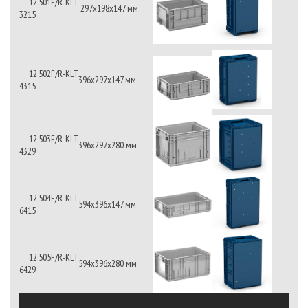
12.501F/R-KLT
297х198х147 мм
3215
12.502F/R-KLT
396х297х147 мм
4315
12.503F/R-KLT
396х297х280 мм
4329
12.504F/R-KLT
594х396х147 мм
6415
12.505F/R-KLT
594х396х280 мм
6429