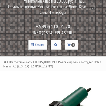
Минимальная партия 20 000 руб. с НДС
Склады в городах Москва, Ростов-на-Дону, Краснодар,
Санкт-Петербург
+7(499) 110-01-28
INFO@STALEPLAST.RU
Каталог
0
Пластиковые листы
ОБОРУДОВАНИЕ
Ручной сварочный экструдер Dohle
Mini Air CS (ExOn 1A) (1,2 КГ\ЧАС, 12 ММ)