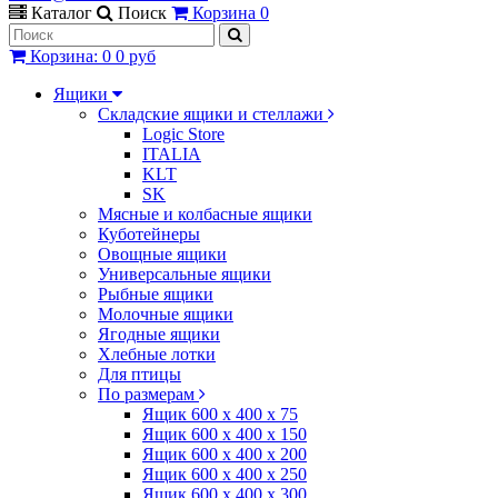
Каталог
Поиск
Корзина
0
Корзина
:
0
0 руб
Ящики
Складские ящики и стеллажи
Logic Store
ITALIA
KLT
SK
Мясные и колбасные ящики
Куботейнеры
Овощные ящики
Универсальные ящики
Рыбные ящики
Молочные ящики
Ягодные ящики
Хлебные лотки
Для птицы
По размерам
Ящик 600 х 400 х 75
Ящик 600 х 400 х 150
Ящик 600 х 400 х 200
Ящик 600 х 400 х 250
Ящик 600 х 400 х 300