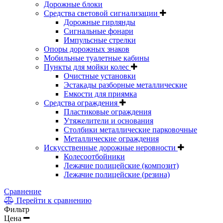
Дорожные блоки
Средства световой сигнализации
Дорожные гирлянды
Сигнальные фонари
Импульсные стрелки
Опоры дорожных знаков
Мобильные туалетные кабины
Пункты для мойки колес
Очистные установки
Эстакады разборные металлические
Емкости для приямка
Средства ограждения
Пластиковые ограждения
Утяжелители и основания
Столбики металлические парковочные
Металлические ограждения
Искусственные дорожные неровности
Колесоотбойники
Лежачие полицейские (композит)
Лежачие полицейские (резина)
Сравнение
Перейти к сравнению
Фильтр
Цена