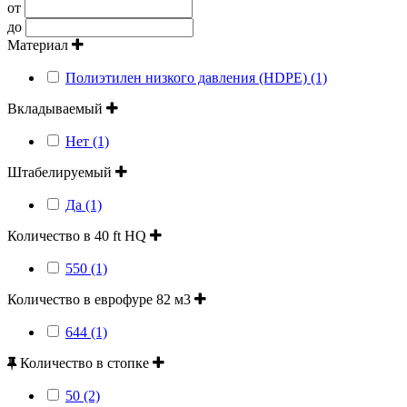
от
до
Материал
Полиэтилен низкого давления (HDPE) (1)
Вкладываемый
Нет (1)
Штабелируемый
Да (1)
Количество в 40 ft HQ
550 (1)
Количество в еврофуре 82 м3
644 (1)
Количество в стопке
50 (2)