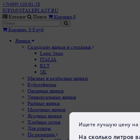
+7(499) 110-01-28
INFO@STALEPLAST.RU
Каталог
Поиск
Корзина
0
Корзина
:
0
0 руб
Ящики
Складские ящики и стеллажи
Logic Store
ITALIA
KLT
SK
Мясные и колбасные ящики
Куботейнеры
Овощные ящики
Универсальные ящики
Рыбные ящики
Молочные ящики
Ягодные ящики
Хлебные лотки
Для птицы
По размерам