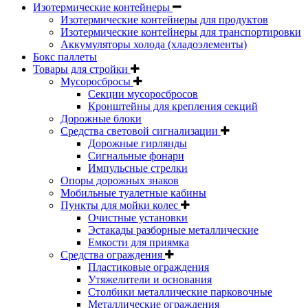
Изотермические контейнеры
Изотермические контейнеры для продуктов
Изотермические контейнеры для транспортировки
Аккумуляторы холода (хладоэлементы)
Бокс паллеты
Товары для стройки
Мусоросбросы
Секции мусоросбросов
Кронштейны для крепления секций
Дорожные блоки
Средства световой сигнализации
Дорожные гирлянды
Сигнальные фонари
Импульсные стрелки
Опоры дорожных знаков
Мобильные туалетные кабины
Пункты для мойки колес
Очистные установки
Эстакады разборные металлические
Емкости для приямка
Средства ограждения
Пластиковые ограждения
Утяжелители и основания
Столбики металлические парковочные
Металлические ограждения