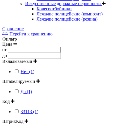
Искусственные дорожные неровности
Колесоотбойники
Лежачие полицейские (композит)
Лежачие полицейские (резина)
Сравнение
Перейти к сравнению
Фильтр
Цена
от
до
Вкладываемый
Нет (1)
Штабелируемый
Да (1)
Код
33113 (1)
ШтрихКод