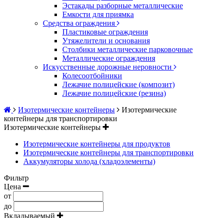
Эстакады разборные металлические
Емкости для приямка
Средства ограждения
Пластиковые ограждения
Утяжелители и основания
Столбики металлические парковочные
Металлические ограждения
Искусственные дорожные неровности
Колесоотбойники
Лежачие полицейские (композит)
Лежачие полицейские (резина)
Изотермические контейнеры
Изотермические
контейнеры для транспортировки
Изотермические контейнеры
Изотермические контейнеры для продуктов
Изотермические контейнеры для транспортировки
Аккумуляторы холода (хладоэлементы)
Фильтр
Цена
от
до
Вкладываемый