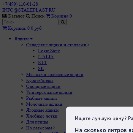
+7(499) 110-01-28
INFO@STALEPLAST.RU
Каталог
Поиск
Корзина
0
Корзина
:
0
0 руб
Ящики
Складские ящики и стеллажи
Logic Store
ITALIA
KLT
SK
Мясные и колбасные ящики
Куботейнеры
Овощные ящики
Универсальные ящики
Рыбные ящики
Молочные ящики
Ягодные ящики
Хлебные лотки
Для птицы
По размерам