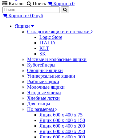
Каталог
Поиск
Корзина
0
Корзина
:
0
0 руб
Ящики
Складские ящики и стеллажи
Logic Store
ITALIA
KLT
SK
Мясные и колбасные ящики
Куботейнеры
Овощные ящики
Универсальные ящики
Рыбные ящики
Молочные ящики
Ягодные ящики
Хлебные лотки
Для птицы
По размерам
Ящик 600 х 400 х 75
Ящик 600 х 400 х 150
Ящик 600 х 400 х 200
Ящик 600 х 400 х 250
Ящик 600 х 400 х 300