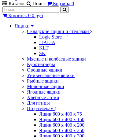
Каталог
Поиск
Корзина
0
Корзина
:
0
0 руб
Ящики
Складские ящики и стеллажи
Logic Store
ITALIA
KLT
SK
Мясные и колбасные ящики
Куботейнеры
Овощные ящики
Универсальные ящики
Рыбные ящики
Молочные ящики
Ягодные ящики
Хлебные лотки
Для птицы
По размерам
Ящик 600 х 400 х 75
Ящик 600 х 400 х 150
Ящик 600 х 400 х 200
Ящик 600 х 400 х 250
Ящик 600 х 400 х 300