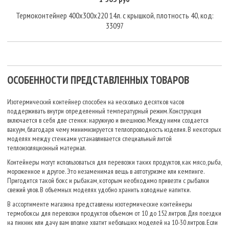
Термоконтейнер 400х300х220 14л. с крышкой, плотность 40, код:
33097
ОСОБЕННОСТИ ПРЕДСТАВЛЕННЫХ ТОВАРОВ
Изотермический контейнер способен на несколько десятков часов
поддерживать внутри определенный температурный режим. Конструкция
включается в себя две стенки: наружную и внешнюю. Между ними создается
вакуум, благодаря чему минимизируется теплопроводность изделия. В некоторых
моделях между стенками устанавливается специальный литой
теплоизоляционный материал.
Контейнеры могут использоваться для перевозки таких продуктов, как мясо, рыба,
мороженное и другое. Это незаменимая вещь в автотуризме или кемпинге.
Пригодится такой бокс и рыбакам, которым необходимо привезти с рыбалки
свежий улов. В объемных моделях удобно хранить холодные напитки.
В ассортименте магазина представлены изотермические контейнеры
термобоксы для перевозки продуктов объемом от 10 до 152 литров. Для поездки
на пикник или дачу вам вполне хватит небольших моделей на 10-30 литров. Если