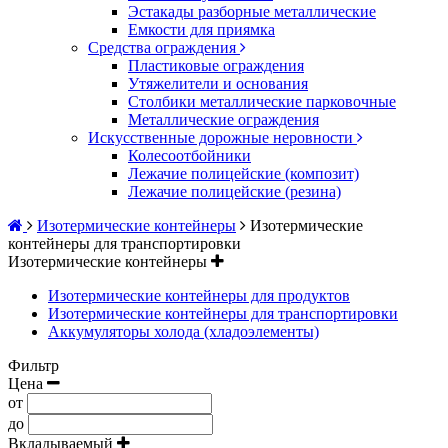
Эстакады разборные металлические
Емкости для приямка
Средства ограждения
Пластиковые ограждения
Утяжелители и основания
Столбики металлические парковочные
Металлические ограждения
Искусственные дорожные неровности
Колесоотбойники
Лежачие полицейские (композит)
Лежачие полицейские (резина)
Изотермические контейнеры
Изотермические
контейнеры для транспортировки
Изотермические контейнеры
Изотермические контейнеры для продуктов
Изотермические контейнеры для транспортировки
Аккумуляторы холода (хладоэлементы)
Фильтр
Цена
от
до
Вкладываемый