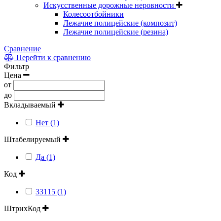
Искусственные дорожные неровности
Колесоотбойники
Лежачие полицейские (композит)
Лежачие полицейские (резина)
Сравнение
Перейти к сравнению
Фильтр
Цена
от
до
Вкладываемый
Нет (1)
Штабелируемый
Да (1)
Код
33115 (1)
ШтрихКод