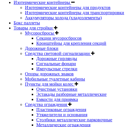
Изотермические контейнеры
Изотермические контейнеры для продуктов
Изотермические контейнеры для транспортировки
Аккумуляторы холода (хладоэлементы)
Бокс паллеты
Товары для стройки
Мусоросбросы
Секции мусоросбросов
Кронштейны для крепления секций
Дорожные блоки
Средства световой сигнализации
Дорожные гирлянды
Сигнальные фонари
Импульсные стрелки
Опоры дорожных знаков
Мобильные туалетные кабины
Пункты для мойки колес
Очистные установки
Эстакады разборные металлические
Емкости для приямка
Средства ограждения
Пластиковые ограждения
Утяжелители и основания
Столбики металлические парковочные
Металлические ограждения