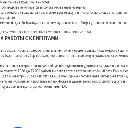
бные ручки на крышках емкостей;
 производстве используется высококачественный материал;
еса у ёмкостей вращаются независимо друг от друга и имеют блокирующее устройство;
ольшой вес;
ременный дизайн, благодаря которому мусорные контейнеры удачно вписываются в ок
ия выпускается в соответствии с установленным регламентом.
А РАБОТЫ С КЛИЕНТАМИ
ла необходимость в приобретении для личных или общественных нужд ёмкостей для м
как будет сделан выбор, необходимо отложить товар в корзину и ждать звонка от мене
мышленных товаров практикует гибкую ценовую политику, которая выражается в том, чт
а сумму от 7 000 до 23 000 рублей, вы попадаете в категорию «Мелкий опт». Если же об
 идет о категории «Средний опт». Свыше этой суммы итоговая цена обговаривается ин
агазина «Сталепласт» поставляется по Москве и другим регионам. Стоимость доставки 
я курьером или транспортной компанией ПЭК.