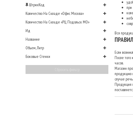
удо
ШтрихКод
при
кол
Количество На Складе «Офис Москва»
неб
Количество На Складе «РЦ Подольск МО»
сов
Ид
Вся продукц
ПРАВИЛ
Название
Объем, Литр
Если возник
Боковые Стенки
После того 
часов.
Магазин про
Сбросить фильтр
продукцию н
случае речь
Продукция м
поставляетс