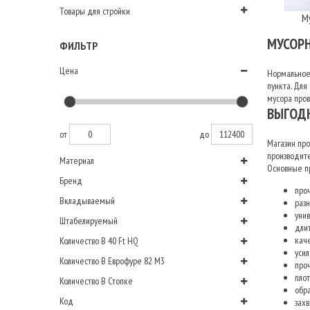
Товары для стройки
М
МУСОР
ФИЛЬТР
Цена
Нормальное 
пункта. Для
мусора пров
ВЫГОДН
от
до
Магазин про
производит
Материал
Основные п
Бренд
проч
Вкладываемый
раз
унив
Штабелируемый
длит
кач
Количество В 40 Ft HQ
уси
Количество В Еврофуре 82 М3
про
пло
Количество В Стопке
обр
Код
зах