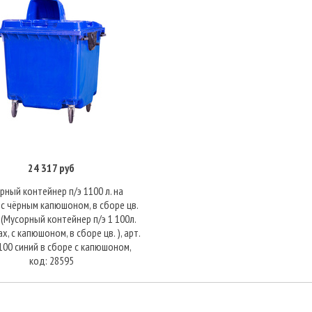
24 317 руб
В корзину
рный контейнер п/э 1100 л. на
 с чёрным капюшоном, в сборе цв.
(Мусорный контейнер п/э 1 100л.
х, с капюшоном, в сборе цв. ), арт.
00 синий в сборе с капюшоном,
код: 28595