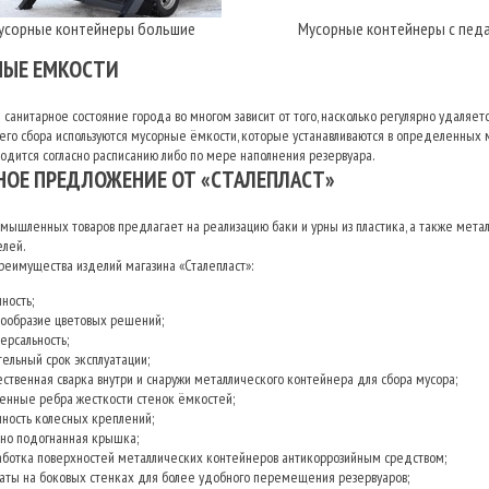
усорные контейнеры большие
Мусорные контейнеры с пед
НЫЕ ЕМКОСТИ
санитарное состояние города во многом зависит от того, насколько регулярно удаляет
 его сбора используются мусорные ёмкости, которые устанавливаются в определенных 
одится согласно расписанию либо по мере наполнения резервуара.
ОЕ ПРЕДЛОЖЕНИЕ ОТ «СТАЛЕПЛАСТ»
мышленных товаров предлагает на реализацию баки и урны из пластика, а также мета
елей.
реимущества изделий магазина «Сталепласт»:
ность;
нообразие цветовых решений;
ерсальность;
ельный срок эксплуатации;
ественная сварка внутри и снаружи металлического контейнера для сбора мусора;
ленные ребра жесткости стенок ёмкостей;
чность колесных креплений;
тно подогнанная крышка;
аботка поверхностей металлических контейнеров антикоррозийным средством;
ваты на боковых стенках для более удобного перемещения резервуаров;