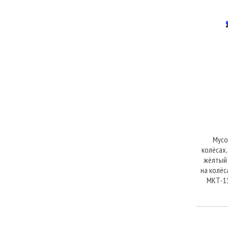
Мусо
колёсах,
жёлтый 
на колёса
МКТ-11