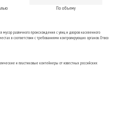
алью
По объему
ся мусор различного происхождения с улиц и дворов населенного
местах в соответствии с требованиями контролирующих органов. Отвоз
ллические и пластиковые контейнеры от известных российских