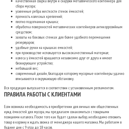
качественная сварка внутри и снаружи металлического контейнера для
сбора мусора;
усиленные ребра жесткости стенок ёмкостей;
прочность колесных креплений;
плотно подогнанная крышка;
обработка поверхностей металлических контейнеров антикоррозийным
средством;
захваты на боковых стенках для более удобного перемещения
резервуаров;
удобные ручки на крышках емкостей;
при производстве используется высококачественный материал;
колеса у ёмкостей вращаются независимо друг от друга и имеют
блокирующее устройство;
небольшой вес;
современный дизайн, благодаря которому мусорные контейнеры удачно
вписываются в окружающую обстановку.
Вся продукция выпускается в соответствии с установленным регламентом.
ПРАВИЛА РАБОТЫ С КЛИЕНТАМИ
Если возникла необходимость в приобретении для личных или общественных
нужд ёмкостей для мусора, мы предлагаем ознакомиться с товарными
позициями каталога. После того как будет сделан выбор, необходимо отложить
товар в корзину и ждать звонка от менеджера нашего магазина. Мы работаем в
будние дни с 9 утра до 18 часов.