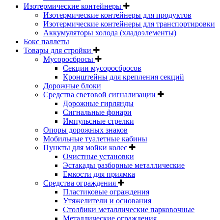
Изотермические контейнеры
Изотермические контейнеры для продуктов
Изотермические контейнеры для транспортировки
Аккумуляторы холода (хладоэлементы)
Бокс паллеты
Товары для стройки
Мусоросбросы
Секции мусоросбросов
Кронштейны для крепления секций
Дорожные блоки
Средства световой сигнализации
Дорожные гирлянды
Сигнальные фонари
Импульсные стрелки
Опоры дорожных знаков
Мобильные туалетные кабины
Пункты для мойки колес
Очистные установки
Эстакады разборные металлические
Емкости для приямка
Средства ограждения
Пластиковые ограждения
Утяжелители и основания
Столбики металлические парковочные
Металлические ограждения