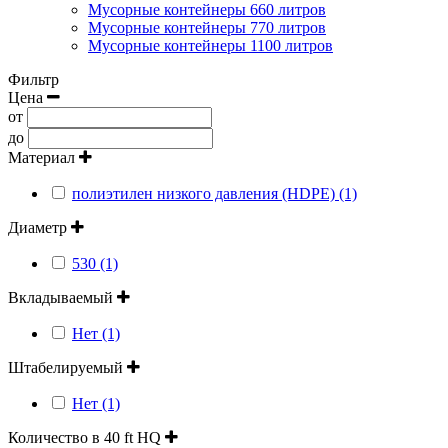
Мусорные контейнеры 660 литров
Мусорные контейнеры 770 литров
Мусорные контейнеры 1100 литров
Фильтр
Цена
от
до
Материал
полиэтилен низкого давления (HDPE) (1)
Диаметр
530 (1)
Вкладываемый
Нет (1)
Штабелируемый
Нет (1)
Количество в 40 ft HQ