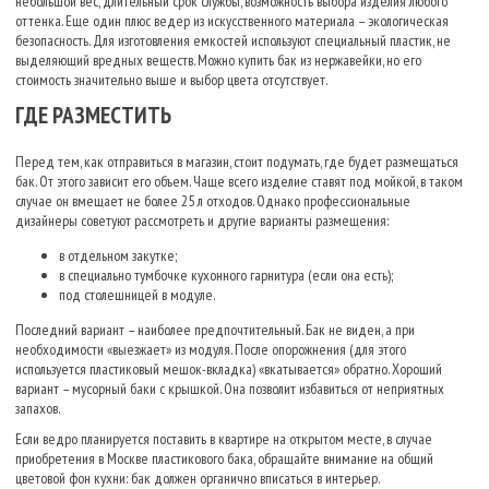
небольшой вес, длительный срок службы, возможность выбора изделия любого
оттенка. Еще один плюс ведер из искусственного материала – экологическая
безопасность. Для изготовления емкостей используют специальный пластик, не
выделяющий вредных веществ. Можно купить бак из нержавейки, но его
стоимость значительно выше и выбор цвета отсутствует.
ГДЕ РАЗМЕСТИТЬ
Перед тем, как отправиться в магазин, стоит подумать, где будет размещаться
бак. От этого зависит его объем. Чаще всего изделие ставят под мойкой, в таком
случае он вмещает не более 25 л отходов. Однако профессиональные
дизайнеры советуют рассмотреть и другие варианты размещения:
в отдельном закутке;
в специально тумбочке кухонного гарнитура (если она есть);
под столешницей в модуле.
Последний вариант – наиболее предпочтительный. Бак не виден, а при
необходимости «выезжает» из модуля. После опорожнения (для этого
используется пластиковый мешок-вкладка) «вкатывается» обратно. Хороший
вариант – мусорный баки с крышкой. Она позволит избавиться от неприятных
запахов.
Если ведро планируется поставить в квартире на открытом месте, в случае
приобретения в Москве пластикового бака, обращайте внимание на общий
цветовой фон кухни: бак должен органично вписаться в интерьер.