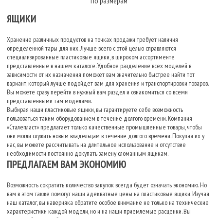
По размерам
ЯЩИКИ
Хранение различных продуктов на точках продажи требует наличия
определенной тары для них. Лучше всего с этой целью справляются
специализированные пластиковые ящики, в широком ассортименте
представленные в нашем каталоге. Удобное разделение всех моделей в
зависимости от их назначения поможет вам значительно быстрее найти тот
вариант, который лучше подойдет вам для хранения и транспортировки товаров.
Вы можете сразу перейти в нужный вам раздел и ознакомиться со всеми
представленными там моделями.
Выбирая наши пластиковые ящики, вы гарантируете себе возможность
пользоваться таким оборудованием в течение долгого времени. Компания
«Сталепласт» предлагает только качественные промышленные товары, чтобы
они могли служить новым владельцам в течение долгого времени. Покупая их у
нас, вы можете рассчитывать на длительное использование и отсутствие
необходимости постоянно докупать замену сломанным ящикам.
ПРЕДЛАГАЕМ ВАМ ЭКОНОМИЮ
Возможность сократить количество закупок всегда будет означать экономию. Но
вам в этом также помогут наши адекватные цены на пластиковые ящики. Изучая
наш каталог, вы наверняка обратите особое внимание не только на технические
характеристики каждой модели, но и на наши приемлемые расценки. Вы