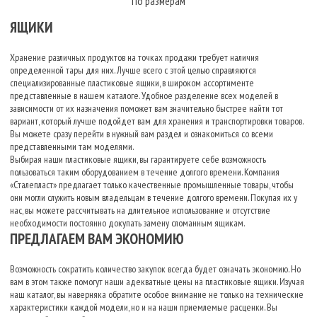
По размерам
ЯЩИКИ
Хранение различных продуктов на точках продажи требует наличия
определенной тары для них. Лучше всего с этой целью справляются
специализированные пластиковые ящики, в широком ассортименте
представленные в нашем каталоге. Удобное разделение всех моделей в
зависимости от их назначения поможет вам значительно быстрее найти тот
вариант, который лучше подойдет вам для хранения и транспортировки товаров.
Вы можете сразу перейти в нужный вам раздел и ознакомиться со всеми
представленными там моделями.
Выбирая наши пластиковые ящики, вы гарантируете себе возможность
пользоваться таким оборудованием в течение долгого времени. Компания
«Сталепласт» предлагает только качественные промышленные товары, чтобы
они могли служить новым владельцам в течение долгого времени. Покупая их у
нас, вы можете рассчитывать на длительное использование и отсутствие
необходимости постоянно докупать замену сломанным ящикам.
ПРЕДЛАГАЕМ ВАМ ЭКОНОМИЮ
Возможность сократить количество закупок всегда будет означать экономию. Но
вам в этом также помогут наши адекватные цены на пластиковые ящики. Изучая
наш каталог, вы наверняка обратите особое внимание не только на технические
характеристики каждой модели, но и на наши приемлемые расценки. Вы