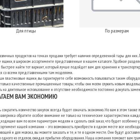
Для птицы
По размерам
зличных продуктов на точках продажи требует наличия определенной тары для них. 
е ящики, в широком ассортименте представленные в нашем каталоге. Удобное разделе
 быстрее найти тот вариант, который лучше подойдет вам для хранения и транспортир
ся со всеми представленными там моделями.
и пластиковые ящики, вы гарантируете себе возможность пользоваться таким оборудо
только качественные промышленные товары, чтобы они могли служить новым владельца
ь на длительное использование и отсутствие необходимости постоянно докупать зам
АГАЕМ ВАМ ЭКОНОМИЮ
 сократить количество закупок всегда будет означать экономию. Но вам в этом такж
 наверняка обратите особое внимание не только на технические характеристики каж
ходящие вам по всем параметрам модели и сделать свой заказ, что будет особенно у
сортимент нашей компании – это возможность приобрести в одном месте все необхо
вощей и для молока, вы можете заказать и те, и те в одном месте. Они будут доставл
 одного из отделов, ожидая прибытия оборудования. Наша компания поможет вам грамо