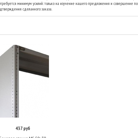
отребуется минимум усилий: только на изучение нашего предложения и совершение п
дтверждения сделанного заказа.
437 руб
В корзину