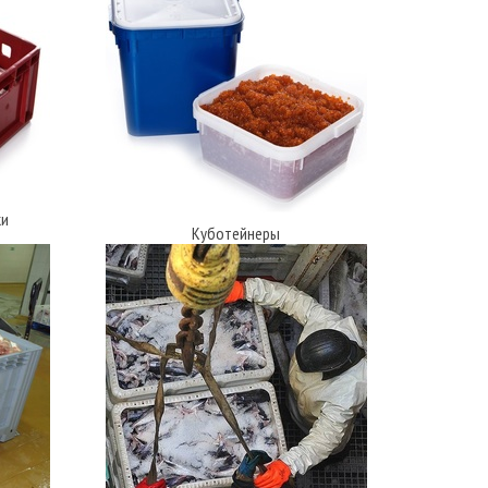
ки
Куботейнеры