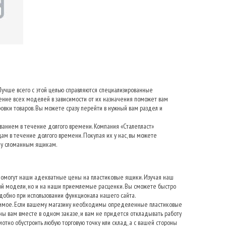
Лучше всего с этой целью справляются специализированные
ние всех моделей в зависимости от их назначения поможет вам
овки товаров. Вы можете сразу перейти в нужный вам раздел и
ванием в течение долгого времени. Компания «Сталепласт»
м в течение долгого времени. Покупая их у нас, вы можете
ену сломанным ящикам.
е помогут наши адекватные цены на пластиковые ящики. Изучая наш
дой модели, но и на наши приемлемые расценки. Вы сможете быстро
добно при использовании функционала нашего сайта.
димое. Если вашему магазину необходимы определенные пластиковые
ены вам вместе в одном заказе, и вам не придется откладывать работу
тно обустроить любую торговую точку или склад, а с вашей стороны